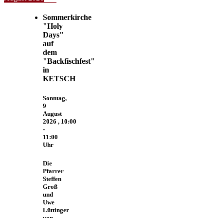
Sommerkirche
"Holy
Days"
auf
dem
"Backfischfest"
in
KETSCH
Sonntag,
9
August
2026
,
10:00
-
11:00
Uhr
Die
Pfarrer
Steffen
Groß
und
Uwe
Lüttinger
von