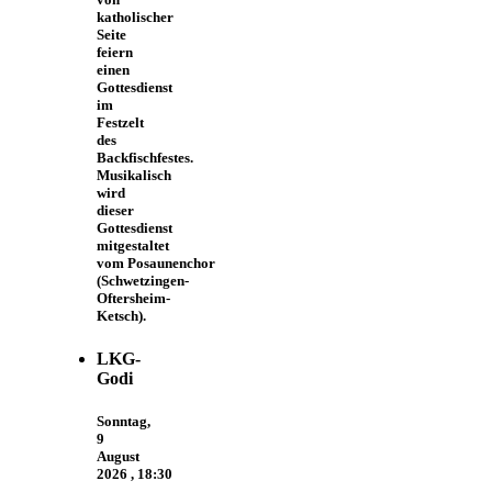
katholischer
Seite
feiern
einen
Gottesdienst
im
Festzelt
des
Backfischfestes.
Musikalisch
wird
dieser
Gottesdienst
mitgestaltet
vom Posaunenchor
(Schwetzingen-
Oftersheim-
Ketsch).
LKG-
Godi
Sonntag,
9
August
2026
,
18:30
-