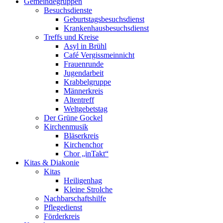
Gemeindegruppen
Besuchsdienste
Geburtstagsbesuchsdienst
Krankenhausbesuchsdienst
Treffs und Kreise
Asyl in Brühl
Café Vergissmeinnicht
Frauenrunde
Jugendarbeit
Krabbelgruppe
Männerkreis
Altentreff
Weltgebetstag
Der Grüne Gockel
Kirchenmusik
Bläserkreis
Kirchenchor
Chor „inTakt“
Kitas & Diakonie
Kitas
Heiligenhag
Kleine Strolche
Nachbarschaftshilfe
Pflegedienst
Förderkreis