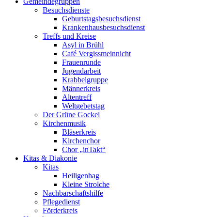
Gemeindegruppen
Besuchsdienste
Geburtstagsbesuchsdienst
Krankenhausbesuchsdienst
Treffs und Kreise
Asyl in Brühl
Café Vergissmeinnicht
Frauenrunde
Jugendarbeit
Krabbelgruppe
Männerkreis
Altentreff
Weltgebetstag
Der Grüne Gockel
Kirchenmusik
Bläserkreis
Kirchenchor
Chor „inTakt“
Kitas & Diakonie
Kitas
Heiligenhag
Kleine Strolche
Nachbarschaftshilfe
Pflegedienst
Förderkreis