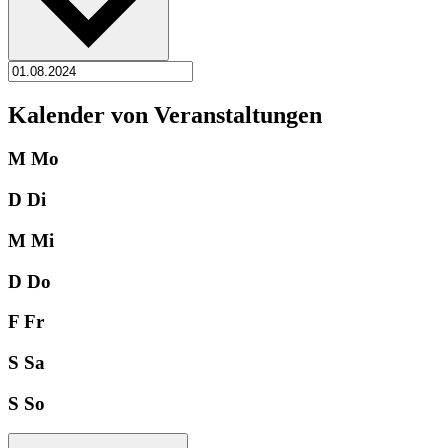
Kalender von Veranstaltungen
M
Mo
D
Di
M
Mi
D
Do
F
Fr
S
Sa
S
So